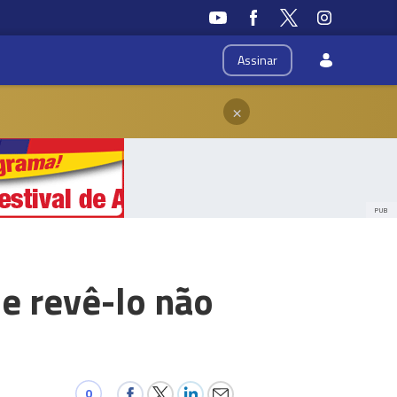
Assinar
×
PUB
 e revê-lo não
0