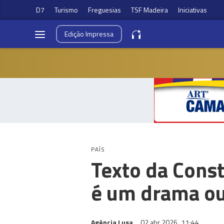
D7
Turismo
Freguesias
TSF Madeira
Iniciativas
Edição
Impressa
PAÍS
Texto da Const
é um drama ou
Agência Lusa
02 abr 2026
11:44