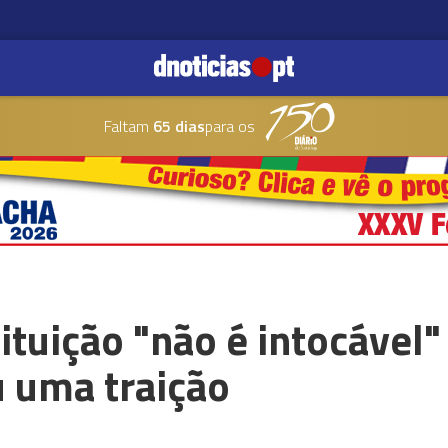
Faltam
65 dias
para os
ituição "não é intocável"
 uma traição