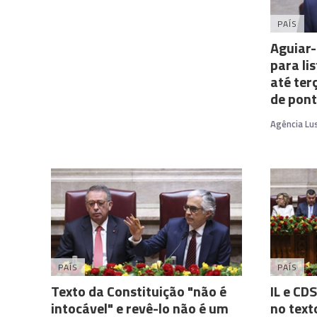
PAÍS
Aguiar-
para li
até ter
de pon
Agência Lu
PAÍS
PAÍS
Texto da Constituição "não é
IL e CD
intocável" e revê-lo não é um
no text