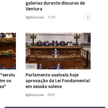
galerias durante discurso de
Ventura
Agência Lusa
11:39
1
PAÍS
 "serviu
Parlamento assinala hoje
vêm os
aprovação da Lei Fundamental
as"
em sessão solene
Agência Lusa
09:07