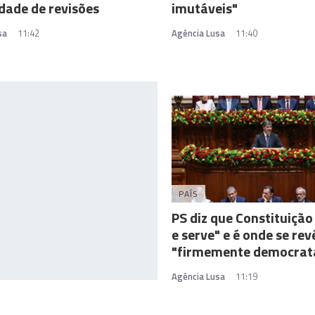
dade de revisões
imutáveis"
sa
11:42
Agência Lusa
11:40
PAÍS
PS diz que Constituição
e serve" e é onde se re
"firmemente democrat
Agência Lusa
11:19