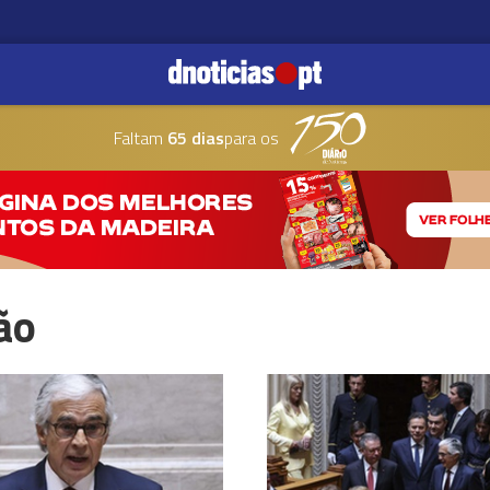
Faltam
65 dias
para os
ão