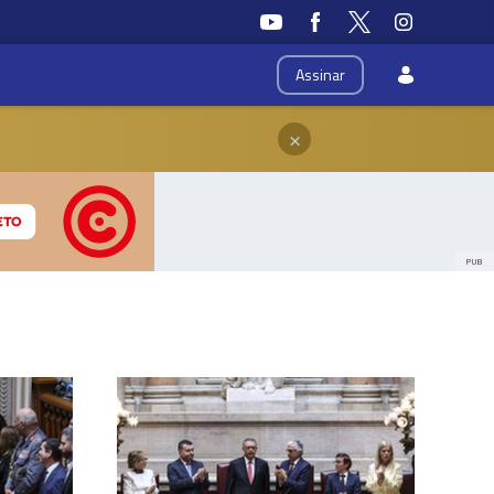
Assinar
×
PUB