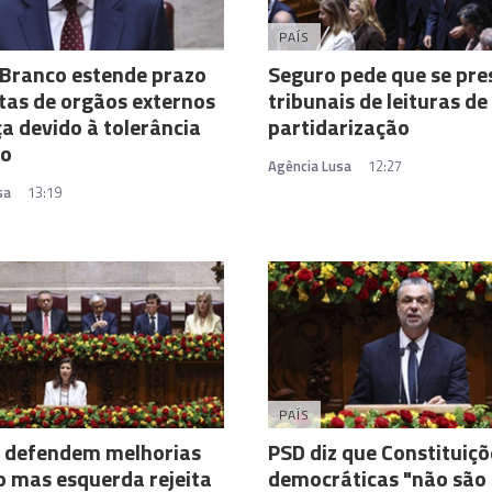
PAÍS
Branco estende prazo
Seguro pede que se pr
stas de orgãos externos
tribunais de leituras de
ça devido à tolerância
partidarização
to
Agência Lusa
12:27
sa
13:19
PAÍS
S defendem melhorias
PSD diz que Constituiçõ
o mas esquerda rejeita
democráticas "não são 