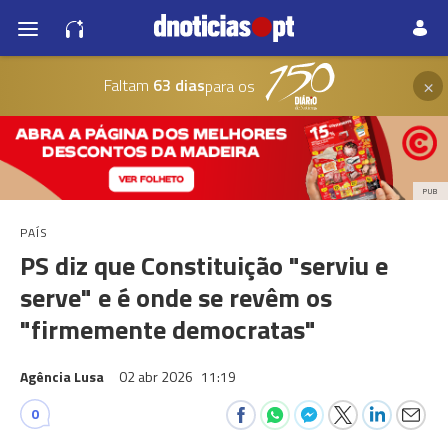
×
Faltam
63 dias
para os
PUB
PAÍS
PS diz que Constituição "serviu e
serve" e é onde se revêm os
"firmemente democratas"
Agência Lusa
02 abr 2026
11:19
0