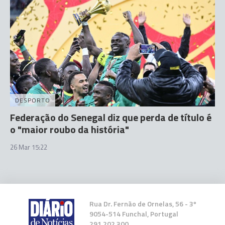
DESPORTO
Federação do Senegal diz que perda de título é
o "maior roubo da história"
26 Mar 15:22
Rua Dr. Fernão de Ornelas, 56 - 3º
9054-514 Funchal, Portugal
291 202 300