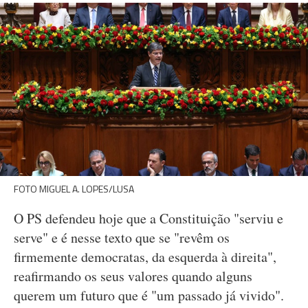
FOTO MIGUEL A. LOPES/LUSA
O PS defendeu hoje que a Constituição "serviu e
serve" e é nesse texto que se "revêm os
firmemente democratas, da esquerda à direita",
reafirmando os seus valores quando alguns
querem um futuro que é "um passado já vivido".