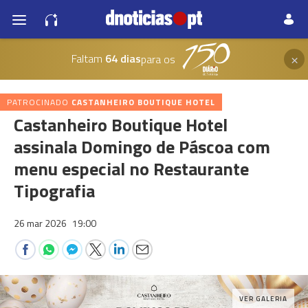
×
Faltam
64 dias
para os
PATROCINADO
CASTANHEIRO BOUTIQUE HOTEL
Castanheiro Boutique Hotel
assinala Domingo de Páscoa com
menu especial no Restaurante
Tipografia
26 mar 2026
19:00
VER GALERIA