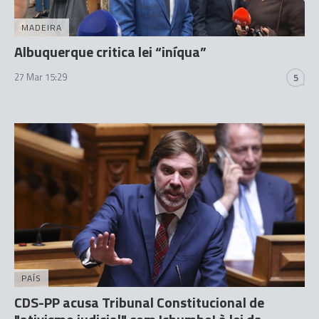
MADEIRA
Albuquerque critica lei “iníqua”
27 Mar 15:29
5
PAÍS
CDS-PP acusa Tribunal Constitucional de