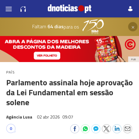
×
Faltam
64 dias
para os
PUB
PAÍS
Parlamento assinala hoje aprovação
da Lei Fundamental em sessão
solene
Agência Lusa
02 abr 2026
09:07
0