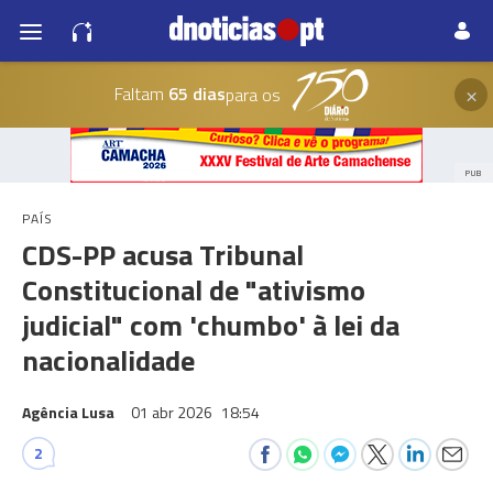
×
Faltam
65 dias
para os
PUB
PAÍS
CDS-PP acusa Tribunal
Constitucional de "ativismo
judicial" com 'chumbo' à lei da
nacionalidade
Agência Lusa
01 abr 2026
18:54
2