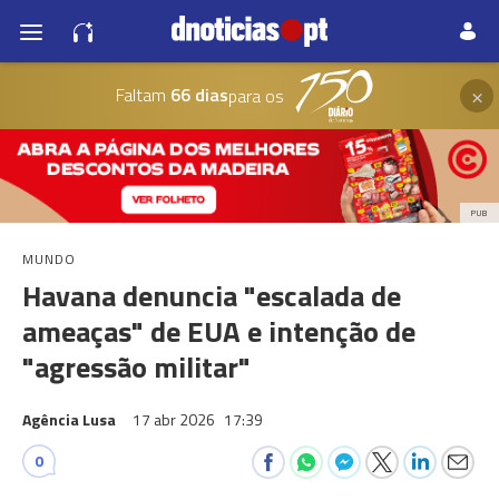
×
Faltam
66 dias
para os
PUB
MUNDO
Havana denuncia "escalada de
ameaças" de EUA e intenção de
"agressão militar"
Agência Lusa
17 abr 2026
17:39
0