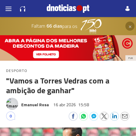
×
Faltam
66 dias
para os
PUB
DESPORTO
"Vamos a Torres Vedras com a
ambição de ganhar"
Emanuel Rosa
16 abr 2026
15:58
0