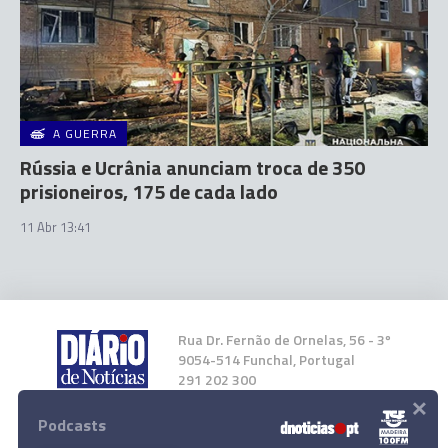
A GUERRA
Rússia e Ucrânia anunciam troca de 350
prisioneiros, 175 de cada lado
11 Abr 13:41
Rua Dr. Fernão de Ornelas, 56 - 3º
9054-514 Funchal, Portugal
291 202 300
×
Podcasts
Instale a nossa App