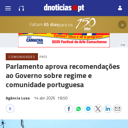
×
Faltam
65 dias
para os
PUB
COMUNIDADES
PAÍS
Parlamento aprova recomendações
ao Governo sobre regime e
comunidade portuguesa
Agência Lusa
14 abr 2026
18:50
0