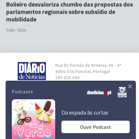
Bolieiro desvaloriza chumbo das propostas dos
parlamentos regionais sobre subsídio de
mobilidade
9 Abr 18:04
Rua Dr. Fernão de Ornelas, 56 - 3º
9054-514 Funchal, Portugal
291 202 300
×
Podcasts
Instale a nossa App
Da espada às curtas
Ouvir Podcast
© 2026 Empresa Diário de Notícias, Lda.