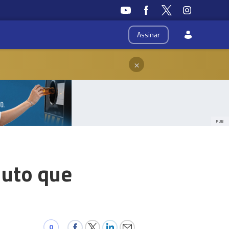
Assinar
×
PUB
duto que
0