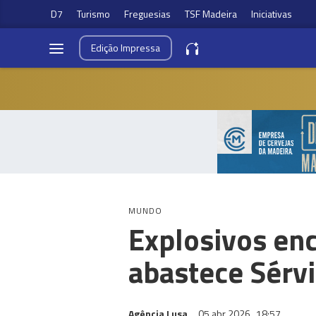
D7
Turismo
Freguesias
TSF Madeira
Iniciativas
Edição
Impressa
MUNDO
Explosivos en
abastece Sérvi
Agência Lusa
05 abr 2026
18:57