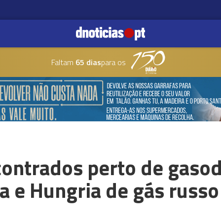
Faltam
65 dias
para os
contrados perto de gaso
a e Hungria de gás russo