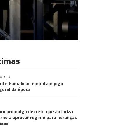
timas
PORTO
ril e Famalicão empatam jogo
gural da época
ro promulga decreto que autoriza
rno a aprovar regime para heranças
visas