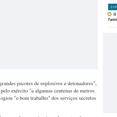
EXP
O
famí
randes pacotes de explosivos e detonadores",
 pelo exército "a algumas centenas de metros
logiou "o bom trabalho" dos serviços secretos