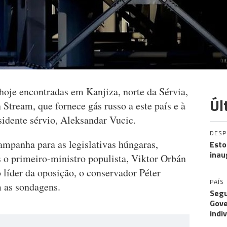
oje encontradas em Kanjiza, norte da Sérvia,
Úl
 Stream, que fornece gás russo a este país e à
sidente sérvio, Aleksandar Vucic.
DES
campanha para as legislativas húngaras,
Esto
inau
s o primeiro-ministro populista, Viktor Orbán
o líder da oposição, o conservador Péter
PAÍS
om as sondagens.
Segu
Gove
indi