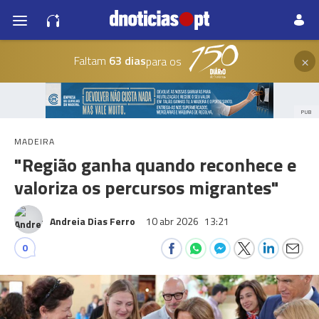
×
Faltam
63 dias
para os
PUB
MADEIRA
"Região ganha quando reconhece e
valoriza os percursos migrantes"
Andreia Dias Ferro
10 abr 2026
13:21
0