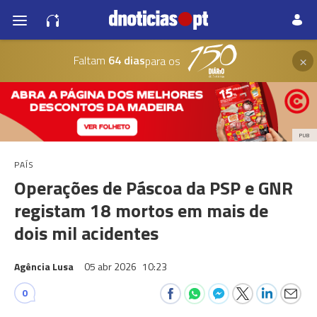
×
Faltam
64 dias
para os
PUB
PAÍS
Operações de Páscoa da PSP e GNR
registam 18 mortos em mais de
dois mil acidentes
Agência Lusa
05 abr 2026
10:23
0