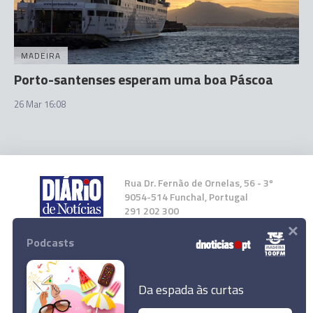
MADEIRA
Porto-santenses esperam uma boa Páscoa
26 Mar 16:08
Rua Dr. Fernão de Ornelas, 56 - 3º
9054-514 Funchal, Portugal
291 202 300
×
Podcasts
Instale a nossa App
Da espada às curtas