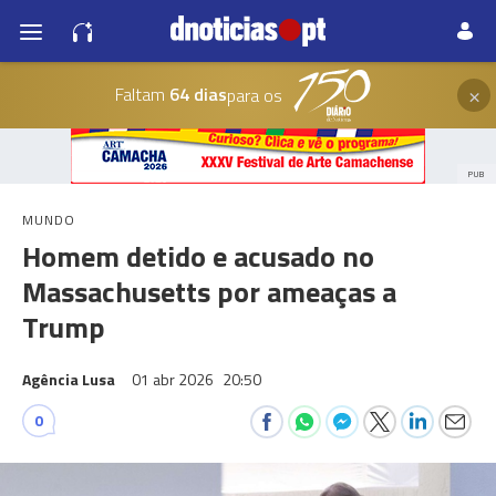
×
Faltam
64 dias
para os
PUB
MUNDO
Homem detido e acusado no
Massachusetts por ameaças a
Trump
Agência Lusa
01 abr 2026
20:50
0