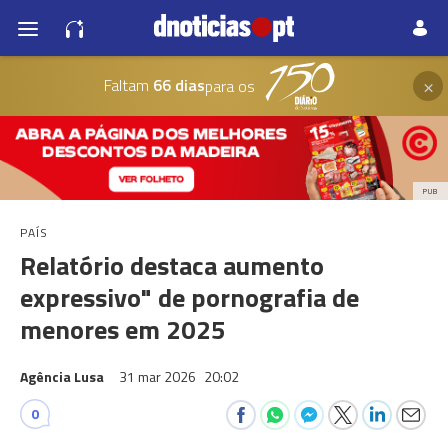
×
Faltam
66 dias
para os
PUB
PAÍS
Relatório destaca aumento
expressivo" de pornografia de
menores em 2025
Agência Lusa
31 mar 2026
20:02
0