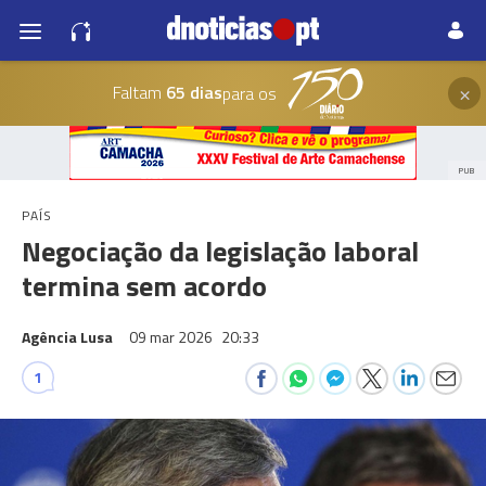
×
Faltam
65 dias
para os
PUB
PAÍS
Negociação da legislação laboral
termina sem acordo
Agência Lusa
09 mar 2026
20:33
1