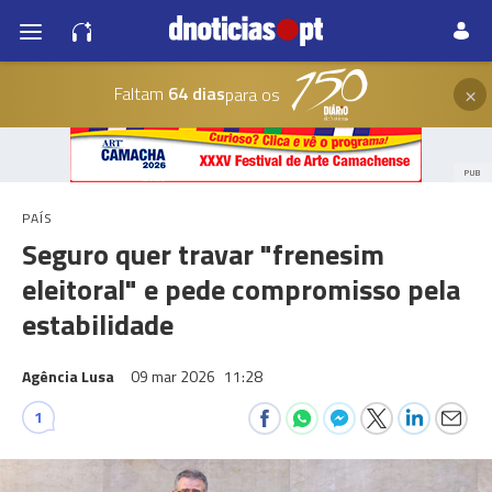
×
Faltam
64 dias
para os
PUB
PAÍS
Seguro quer travar "frenesim
eleitoral" e pede compromisso pela
estabilidade
Agência Lusa
09 mar 2026
11:28
1