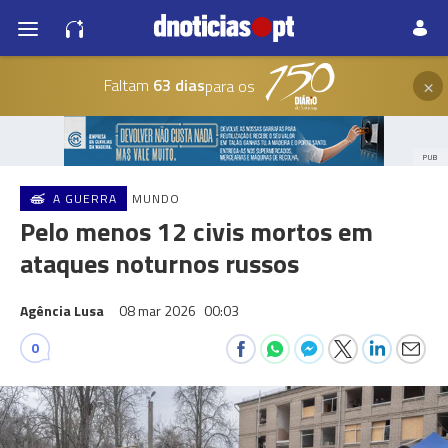
×
Faltam
63 dias
para os
PUB
A GUERRA
MUNDO
Pelo menos 12 civis mortos em
ataques noturnos russos
Agência Lusa
08 mar 2026
00:03
0