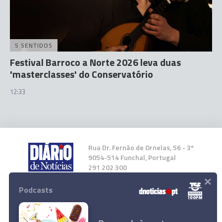
5 SENTIDOS
Festival Barroco a Norte 2026 leva duas
'masterclasses' do Conservatório
12:33
Rua Dr. Fernão de Ornelas, 56 - 3º
9054-514 Funchal, Portugal
291 202 300
×
Podcasts
Instale a nossa App