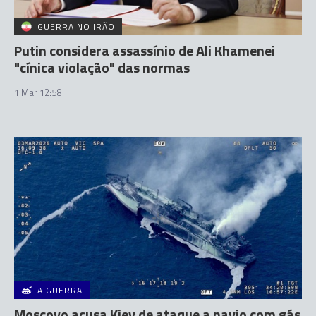
GUERRA NO IRÃO
Putin considera assassínio de Ali Khamenei
"cínica violação" das normas
1 Mar 12:58
A GUERRA
Moscovo acusa Kiev de ataque a navio com gás