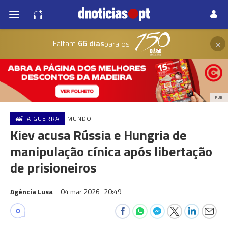
×
Faltam
66 dias
para os
PUB
A GUERRA
MUNDO
Kiev acusa Rússia e Hungria de
manipulação cínica após libertação
de prisioneiros
Agência Lusa
04 mar 2026
20:49
0