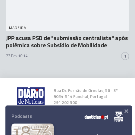
MADEIRA
JPP acusa PSD de "submissão centralista" após
polémica sobre Subsídio de Mobilidade
22 Fev 10:14
1
Rua Dr. Fernão de Ornelas, 56 - 3º
9054-514 Funchal, Portugal
291 202 300
×
Podcasts
Instale a nossa App