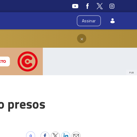
Assinar
×
PUB
o presos
0