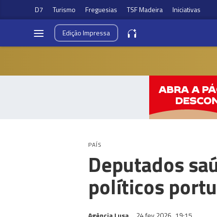
D7
Turismo
Freguesias
TSF Madeira
Iniciativas
Edição
Impressa
PAÍS
Deputados saú
políticos port
Agência Lusa
24 fev 2026
19:15