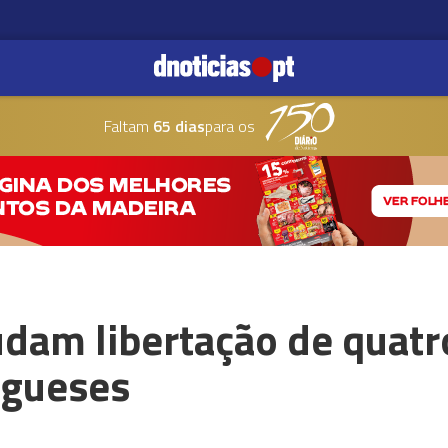
Faltam
65 dias
para os
dam libertação de quatr
ugueses