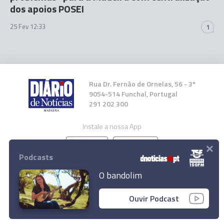
dos apoios POSEI
25 Fev 12:33
1
Rua Dr. Fernão de Ornelas, 56 - 3º
9054-514 Funchal, Portugal
291 202 300
Instale a nossa App
×
Podcasts
O bandolim
© 2026 Empresa Diário de Notícias, Lda.
Ouvir Podcast
Todos os direitos reservados.