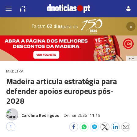
×
Faltam
62 dias
para os
PUB
MADEIRA
Madeira articula estratégia para
defender apoios europeus pós-
2028
Carolina Rodrigues
04 mar 2026
11:15
1