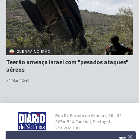
GUERRA NO IRÃO
Teerão ameaça Israel com "pesados ataques"
aéreos
24 Mar 10:45
Rua Dr. Fernão de Ornelas, 56 - 3º
9054-514 Funchal, Portugal
291 202 300
×