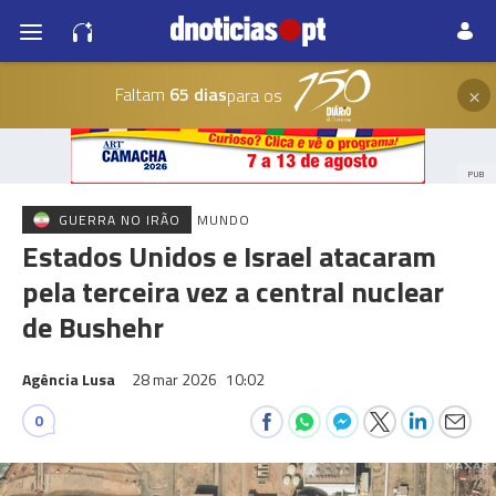
×
Faltam
65 dias
para os
PUB
GUERRA NO IRÃO
MUNDO
Estados Unidos e Israel atacaram
pela terceira vez a central nuclear
de Bushehr
Agência Lusa
28 mar 2026
10:02
0