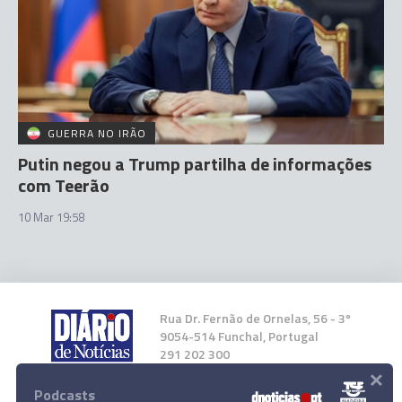
GUERRA NO IRÃO
Putin negou a Trump partilha de informações
com Teerão
10 Mar 19:58
Rua Dr. Fernão de Ornelas, 56 - 3º
9054-514 Funchal, Portugal
291 202 300
×
Podcasts
Instale a nossa App