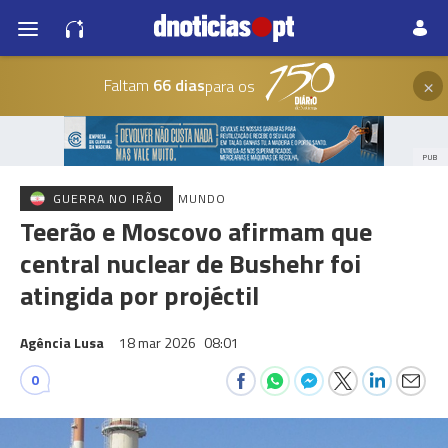
×
Faltam
66 dias
para os
PUB
GUERRA NO IRÃO
MUNDO
Teerão e Moscovo afirmam que
central nuclear de Bushehr foi
atingida por projéctil
Agência Lusa
18 mar 2026
08:01
0