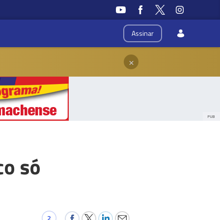
Assinar
×
PUB
co só
2