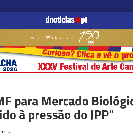
Faltam
65 dias
para os
MF para Mercado Biológi
ido à pressão do JPP"
11:54