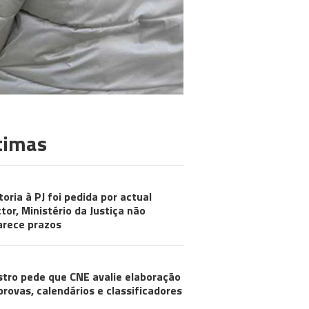
timas
toria à PJ foi pedida por actual
ctor, Ministério da Justiça não
arece prazos
stro pede que CNE avalie elaboração
provas, calendários e classificadores