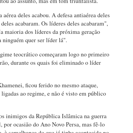
ltou ao assunto, mas em tom triunfalista.
 aérea deles acabou. A defesa antiaérea deles
 deles acabaram. Os líderes deles acabaram",
a maioria dos líderes da próxima geração
 ninguém quer ser líder lá".
egime teocrático começaram logo no primeiro
o, durante os quais foi eliminado o líder
 Khamenei, ficou ferido no mesmo ataque,
s ligadas ao regime, e não é visto em público
 os inimigos da República Islâmica na guerra
l, por ocasião do Ano Novo Persa, mas fê-lo
, à semelhança do que já tinha acontecido no