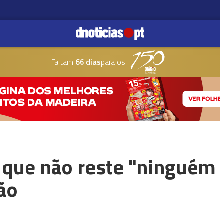
Faltam
66 dias
para os
 que não reste "ningué
ão