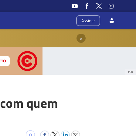
Assinar
×
PUB
m com quem
0