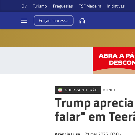
D7
Turismo
Freguesias
TSF Madeira
Iniciativas
Edição
Impressa
GUERRA NO IRÃO
MUNDO
Trump aprecia
falar" em Teer
Agência Lusa
21 mar 2026
02:05