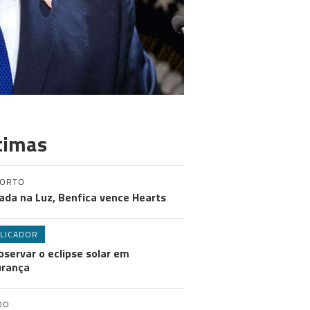
timas
PORTO
ada na Luz, Benfica vence Hearts
LICADOR
bservar o eclipse solar em
urança
DO