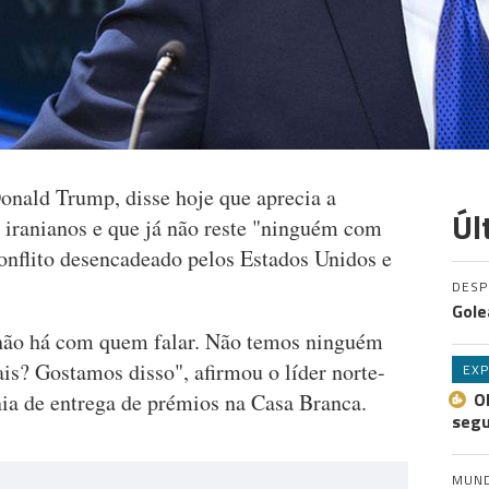
onald Trump, disse hoje que aprecia a
Úl
s iranianos e que já não reste "ninguém com
onflito desencadeado pelos Estados Unidos e
DES
Gole
não há com quem falar. Não temos ninguém
s? Gostamos disso", afirmou o líder norte-
EXP
O
ia de entrega de prémios na Casa Branca.
seg
MUN