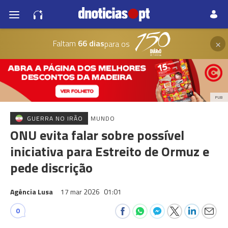
×
Faltam
66 dias
para os
PUB
GUERRA NO IRÃO
MUNDO
ONU evita falar sobre possível
iniciativa para Estreito de Ormuz e
pede discrição
Agência Lusa
17 mar 2026
01:01
0