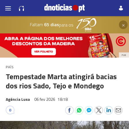
×
Faltam
65 dias
para os
PUB
PAÍS
Tempestade Marta atingirá bacias
dos rios Sado, Tejo e Mondego
Agência Lusa
06 fev 2026
18:18
0