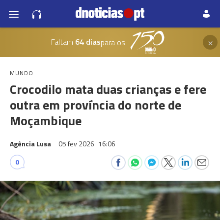
×
Faltam
64 dias
para os
MUNDO
Crocodilo mata duas crianças e fere
outra em província do norte de
Moçambique
Agência Lusa
05 fev 2026
16:06
0