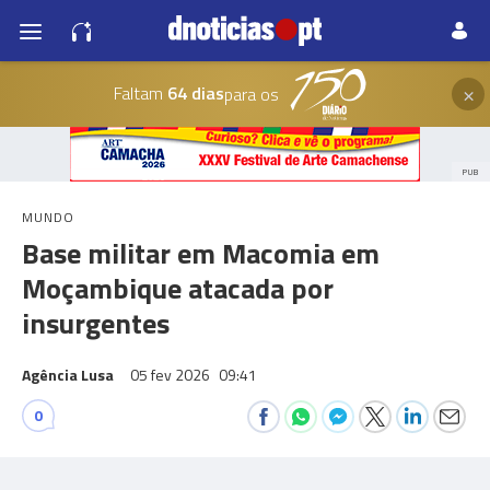
×
Faltam
64 dias
para os
PUB
MUNDO
Base militar em Macomia em
Moçambique atacada por
insurgentes
Agência Lusa
05 fev 2026
09:41
0