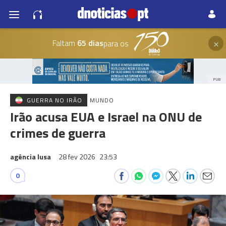
×
Faltam
65 dias
para os
PUB
GUERRA NO IRÃO
MUNDO
Irão acusa EUA e Israel na ONU de
crimes de guerra
agência lusa
28 fev 2026
23:53
0