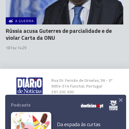
A GUERRA
Rússia acusa Guterres de parcialidade e de
violar Carta da ONU
18 Fev 14:29
Rua Dr. Fernão de Ornelas, 56 - 3º
9054-514 Funchal, Portugal
291 202 300
×
Podcasts
Instale a nossa App
Da espada às curtas