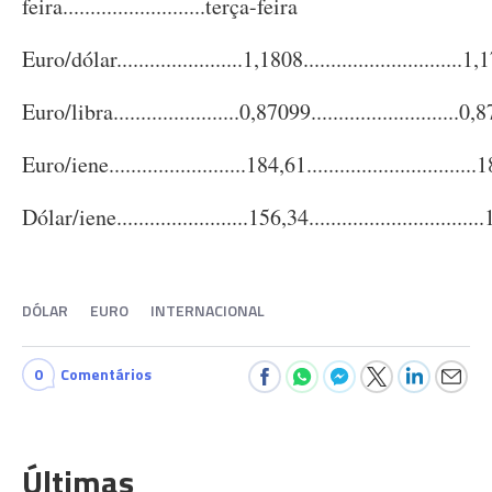
feira..........................terça-feira
Euro/dólar.......................1,1808.............................1
Euro/libra.......................0,87099...........................0
Euro/iene.........................184,61..............................
Dólar/iene........................156,34..............................
DÓLAR
EURO
INTERNACIONAL
0
Comentários
Últimas