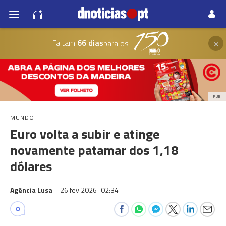
×
Faltam
66 dias
para os
PUB
MUNDO
Euro volta a subir e atinge
novamente patamar dos 1,18
dólares
Agência Lusa
26 fev 2026
02:34
0