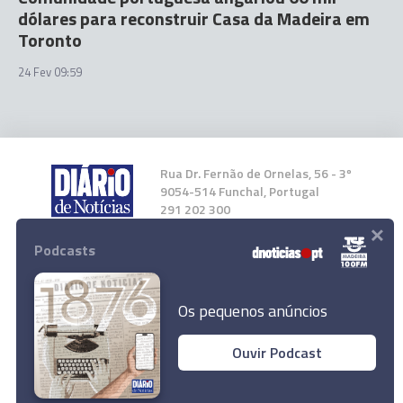
dólares para reconstruir Casa da Madeira em
Toronto
24 Fev 09:59
Rua Dr. Fernão de Ornelas, 56 - 3º
9054-514 Funchal, Portugal
291 202 300
×
Podcasts
Instale a nossa App
Os pequenos anúncios
Ouvir Podcast
© 2026 Empresa Diário de Notícias, Lda.
Todos os direitos reservados.