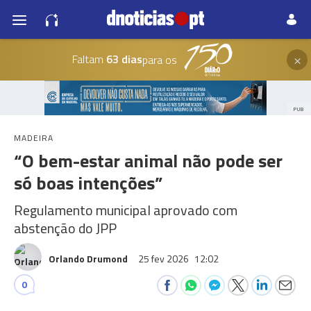
×
Faltam
63 dias
para os
PUB
MADEIRA
“O bem-estar animal não pode ser
só boas intenções”
Regulamento municipal aprovado com
abstenção do JPP
Orlando Drumond
25 fev 2026
12:02
0