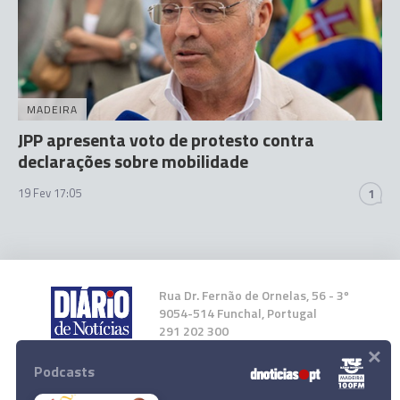
MADEIRA
JPP apresenta voto de protesto contra
declarações sobre mobilidade
19 Fev 17:05
1
Rua Dr. Fernão de Ornelas, 56 - 3º
9054-514 Funchal, Portugal
291 202 300
×
Podcasts
Instale a nossa App