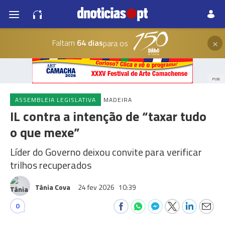
×
Faltam
64 dias
para os
PUB
ASSEMBLEIA LEGISLATIVA
MADEIRA
IL contra a intenção de “taxar tudo
o que mexe”
Líder do Governo deixou convite para verificar
trilhos recuperados
Tânia Cova
24 fev 2026
10:39
0