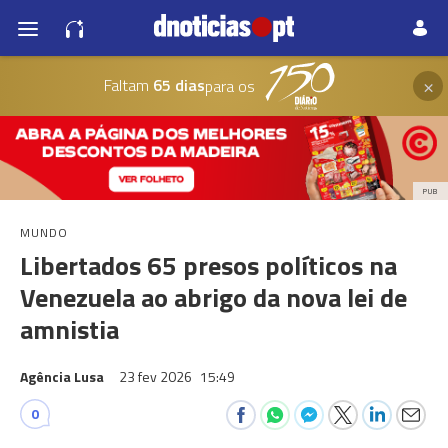
×
Faltam
65 dias
para os
PUB
MUNDO
Libertados 65 presos políticos na
Venezuela ao abrigo da nova lei de
amnistia
Agência Lusa
23 fev 2026
15:49
0