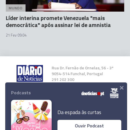
MUNDO
Líder interina promete Venezuela "mais
democrática" após assinar lei de amnistia
21 Fev 09:04
Rua Dr. Fernão de Ornelas, 56 - 3º
9054-514 Funchal, Portugal
291 202 300
×
Podcasts
Instale a nossa App
Da espada às curtas
Ouvir Podcast
Pelo menos 80 presos políticos libertados no