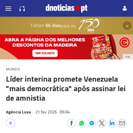
×
Faltam
66 dias
para os
PUB
MUNDO
Líder interina promete Venezuela
"mais democrática" após assinar lei
de amnistia
Agência Lusa
21 fev 2026
09:04
0