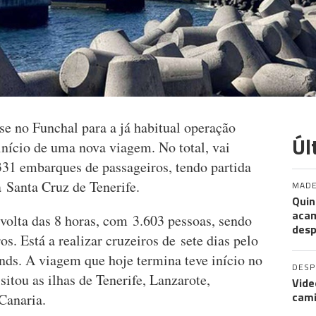
e no Funchal para a já habitual operação
Úl
 início de uma nova viagem. No total, vai
31 embarques de passageiros, tendo partida
a Santa Cruz de Tenerife.
MADE
Quin
acam
volta das 8 horas, com 3.603 pessoas, sendo
desp
os. Está a realizar cruzeiros de sete dias pelo
lands. A viagem que hoje termina teve início no
DES
itou as ilhas de Tenerife, Lanzarote,
Vide
cami
Canaria.