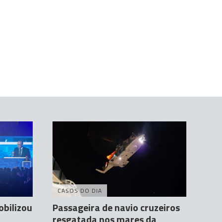
CASOS DO DIA
obilizou
Passageira de navio cruzeiros
resgatada nos mares da