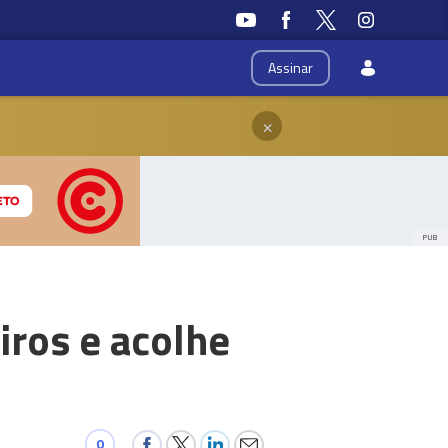
Assinar
×
PUB
ros e acolhe
0