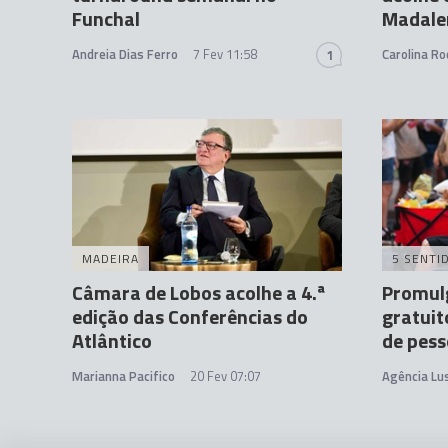
Funchal
Madale
Andreia Dias Ferro
7 Fev 11:58
Carolina Ro
1
MADEIRA
5 SENTI
Câmara de Lobos acolhe a 4.ª
Promulg
edição das Conferências do
gratui
Atlântico
de pess
Marianna Pacifico
20 Fev 07:07
Agência Lu