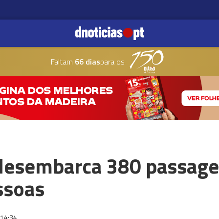
Faltam
66 dias
para os
desembarca 380 passagei
ssoas
14:34