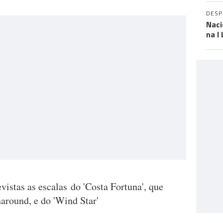
DES
Naci
na I
istas as escalas do 'Costa Fortuna', que
around, e do 'Wind Star'