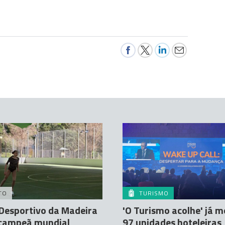
TO
TURISMO
Desportivo da Madeira
'O Turismo acolhe' já m
 campeã mundial
97 unidades hoteleiras