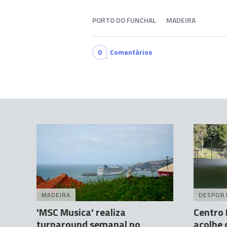
PORTO DO FUNCHAL
MADEIRA
0
Comentários
MADEIRA
DESPOR
'MSC Musica' realiza
Centro 
turnaround semanal no
acolhe