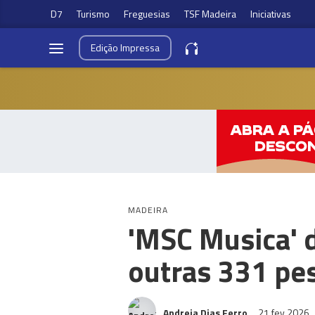
D7
Turismo
Freguesias
TSF Madeira
Iniciativas
Edição
Impressa
MADEIRA
'MSC Musica' 
outras 331 pe
Andreia Dias Ferro
21 fev 2026