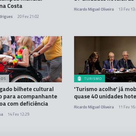
na Costa
Ricardo Miguel Oliveira
13 Fev 13
drigues
20 Fev 21:02
DOS
TURISMO
ado bilhete cultural
'Turismo acolhe' já mob
to para acompanhante
quase 40 unidades hote
oa com deficiência
Ricardo Miguel Oliveira
11 Fev 16
sa
14 Fev 12:29