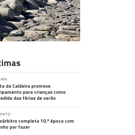
timas
IRA
ta da Caldeira promove
pamento para crianças como
edida das férias de verão
PORTO
oárbitro completa 10.ª época com
nho por fazer