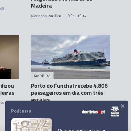
Madeira
:59
Marianna Pacifico
19 Fev 19:14
MADEIRA
ilizou
Porto do Funchal recebe 4.806
leiras
passageiros em dia com três
escalas
×
:54
Carolina Rodrigues
12 Fev 15:41
Podcasts
Os pequenos anúncios