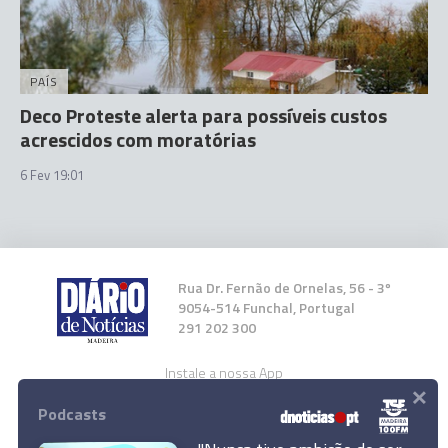
PAÍS
Deco Proteste alerta para possíveis custos
acrescidos com moratórias
6 Fev 19:01
Rua Dr. Fernão de Ornelas, 56 - 3º
9054-514 Funchal, Portugal
291 202 300
Instale a nossa App
×
Podcasts