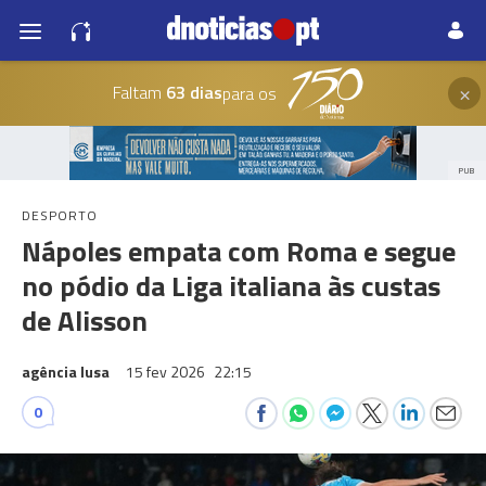
×
Faltam
63 dias
para os
PUB
DESPORTO
Nápoles empata com Roma e segue
no pódio da Liga italiana às custas
de Alisson
agência lusa
15 fev 2026
22:15
0