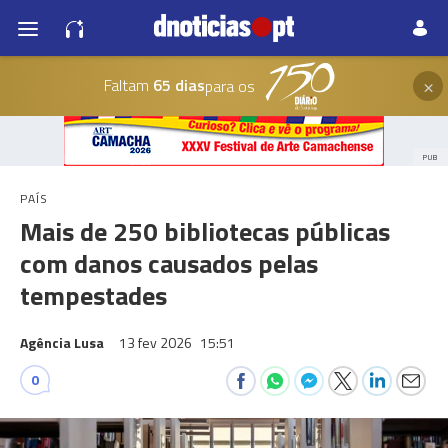
×
Faltam
65 dias
para os
PUB
PAÍS
Mais de 250 bibliotecas públicas
com danos causados pelas
tempestades
Agência Lusa
13 fev 2026
15:51
0