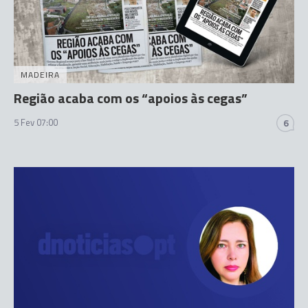
MADEIRA
Região acaba com os “apoios às cegas”
5 Fev 07:00
6