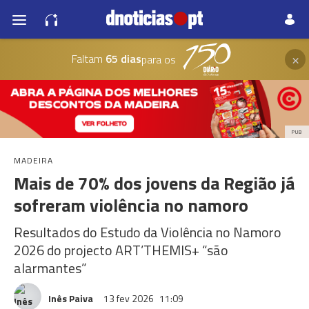
×
Faltam
65 dias
para os
PUB
MADEIRA
Mais de 70% dos jovens da Região já
sofreram violência no namoro
Resultados do Estudo da Violência no Namoro
2026 do projecto ART’THEMIS+ “são
alarmantes”
Inês Paiva
13 fev 2026
11:09