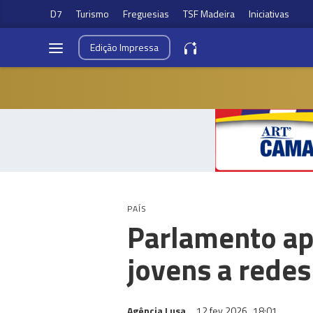
D7
Turismo
Freguesias
TSF Madeira
Iniciativas
Edição
Impressa
PAÍS
Parlamento apr
jovens a redes
Agência Lusa
12 fev 2026
18:01