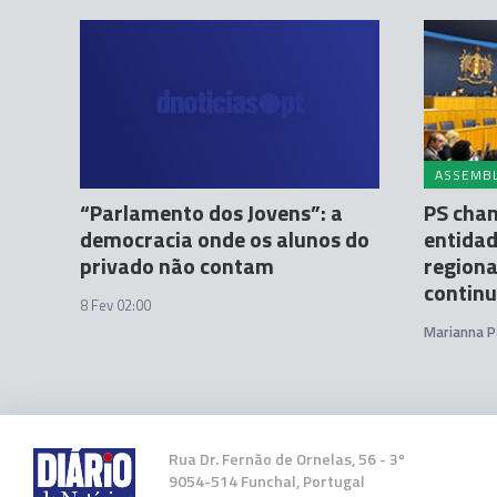
ASSEMBL
“Parlamento dos Jovens”: a
PS cha
democracia onde os alunos do
entidad
privado não contam
regiona
contin
8 Fev 02:00
Marianna P
Rua Dr. Fernão de Ornelas, 56 - 3º
9054-514 Funchal, Portugal