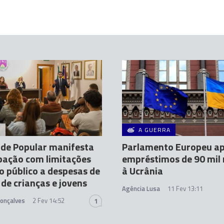
A
A GUERRA
de Popular manifesta
Parlamento Europeu a
pação com limitações
empréstimos de 90 mil
o público a despesas de
à Ucrânia
 de crianças e jovens
Agência Lusa
11 Fev 13:11
Gonçalves
2 Fev 14:52
1