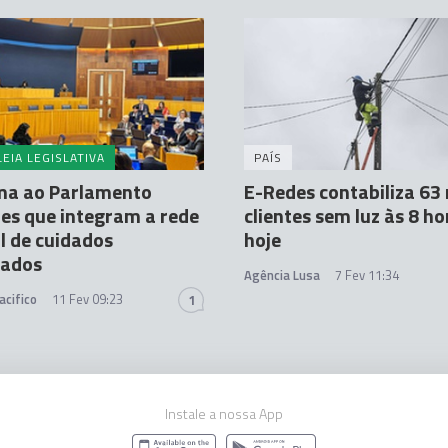
EIA LEGISLATIVA
PAÍS
ma ao Parlamento
E-Redes contabiliza 63 
es que integram a rede
clientes sem luz às 8 ho
l de cuidados
hoje
uados
Agência Lusa
7 Fev 11:34
acifico
11 Fev 09:23
1
Instale a nossa App