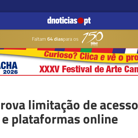
Faltam
64 dias
para os
ova limitação de acesso
 e plataformas online