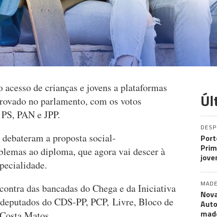
o acesso de crianças e jovens a plataformas
Úl
aprovado no parlamento, com os votos
 PS, PAN e JPP.
DES
 debateram a proposta social-
Port
Prim
lemas ao diploma, que agora vai descer à
jove
pecialidade.
MADE
contra das bancadas do Chega e da Iniciativa
Nova
 deputados do CDS-PP, PCP, Livre, Bloco de
Auto
mad
 Costa Matos.