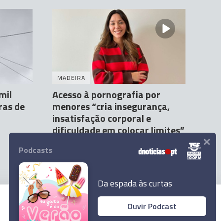
MADEIRA
mil
Acesso à pornografia por
ras de
menores “cria insegurança,
insatisfação corporal e
dificuldade em colocar limites”
×
Sandra Rodrigues
6 Fev 15:13
Podcasts
Da espada às curtas
Ouvir Podcast
© 2026 Empresa Diário de Notícias, Lda.