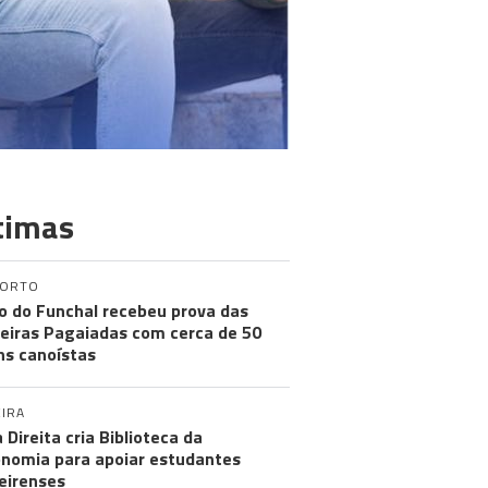
timas
PORTO
o do Funchal recebeu prova das
eiras Pagaiadas com cerca de 50
ns canoístas
IRA
 Direita cria Biblioteca da
nomia para apoiar estudantes
eirenses