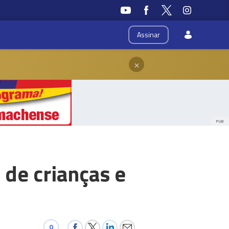
Assinar
×
PUB
 de crianças e
0