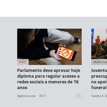
PAÍS
MADEIR
Parlamento deve aprovar hoje
Juventu
diploma para regular acesso a
preocu
redes sociais a menores de 16
no apoi
anos
funeral
Agência Lusa
08:01
Sandra S. 
1