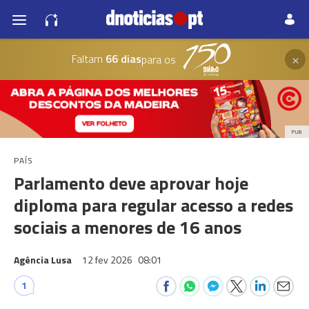
×
Faltam
66 dias
para os
PUB
PAÍS
Parlamento deve aprovar hoje
diploma para regular acesso a redes
sociais a menores de 16 anos
Agência Lusa
12 fev 2026
08:01
1