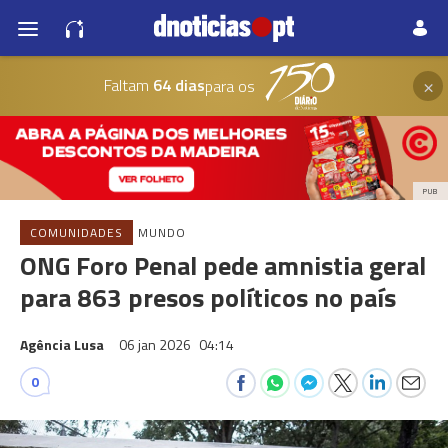
×
Faltam
64 dias
para os
PUB
COMUNIDADES
MUNDO
ONG Foro Penal pede amnistia geral
para 863 presos políticos no país
Agência Lusa
06 jan 2026
04:14
0