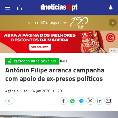
×
Faltam
67 dias
para os
PUB
ELEIÇÕES PRESIDENCIAIS
PAÍS
António Filipe arranca campanha
com apoio de ex-presos políticos
Agência Lusa
04 jan 2026
15:20
0