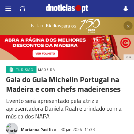
×
Faltam
64 dias
para os
PUB
TURISMO
MADEIRA
Gala do Guia Michelin Portugal na
Madeira e com chefs madeirenses
Evento será apresentado pela atriz e
apresentadora Daniela Ruah e brindado com a
música dos NAPA
Marianna Pacifico
30 jan 2026
11:33