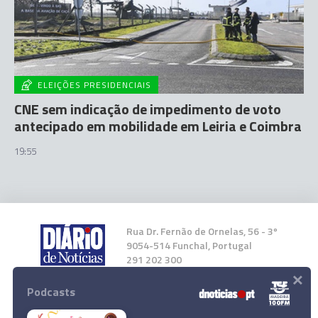
ELEIÇÕES PRESIDENCIAIS
CNE sem indicação de impedimento de voto
antecipado em mobilidade em Leiria e Coimbra
19:55
Rua Dr. Fernão de Ornelas, 56 - 3º
9054-514 Funchal, Portugal
291 202 300
×
Podcasts
Instale a nossa App