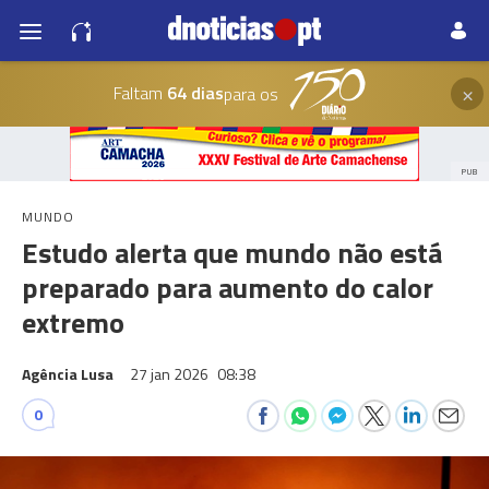
×
Faltam
64 dias
para os
PUB
MUNDO
Estudo alerta que mundo não está
preparado para aumento do calor
extremo
Agência Lusa
27 jan 2026
08:38
0