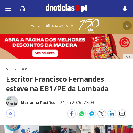
×
Faltam
65 dias
para os
PUB
5 SENTIDOS
Escritor Francisco Fernandes
esteve na EB1/PE da Lombada
Marianna Pacifico
24 jan 2026
23:03
0