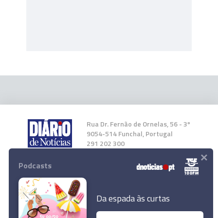
Rua Dr. Fernão de Ornelas, 56 - 3º
9054-514 Funchal, Portugal
291 202 300
×
Podcasts
Instale a nossa App
Da espada às curtas