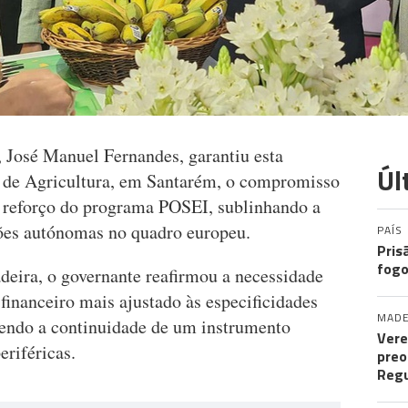
, José Manuel Fernandes, garantiu esta
Úl
l de Agricultura, em Santarém, o compromisso
reforço do programa POSEI, sublinhando a
iões autónomas no quadro europeu.
PAÍS
Pris
fogo
adeira, o governante reafirmou a necessidade
inanceiro mais ajustado às especificidades
MADE
dendo a continuidade de um instrumento
Vere
eriféricas.
preo
Regu