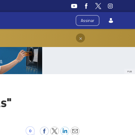
Assinar
×
PUB
ás"
0