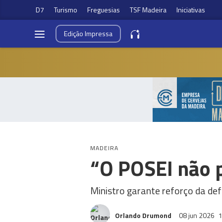
D7
Turismo
Freguesias
TSF Madeira
Iniciativas
Edição
Impressa
MADEIRA
“O POSEI não p
Ministro garante reforço da def
Orlando Drumond
08 jun 2026
1