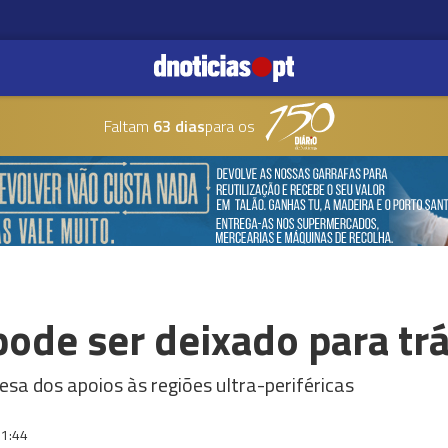
Faltam
63 dias
para os
ode ser deixado para tr
esa dos apoios às regiões ultra-periféricas
1:44