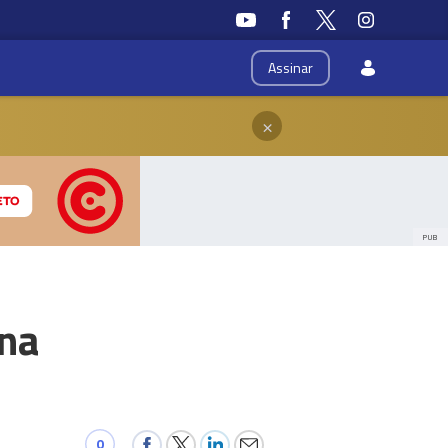
Assinar
×
PUB
 na
0