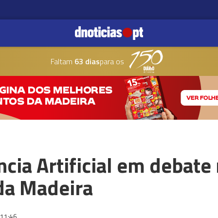
Faltam
63 dias
para os
ncia Artificial em debate
da Madeira
11:46