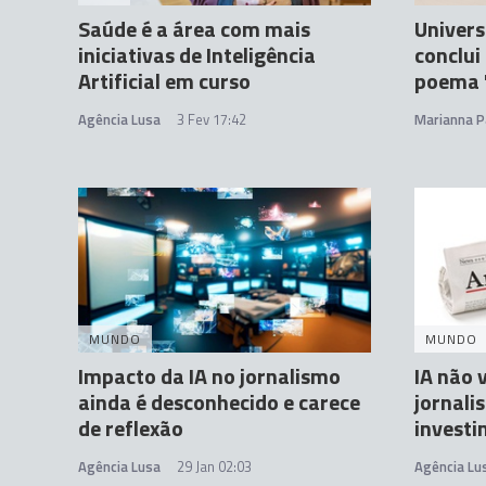
Saúde é a área com mais
Univers
iniciativas de Inteligência
conclui
Artificial em curso
poema '
Agência Lusa
3 Fev 17:42
Marianna P
MUNDO
MUNDO
Impacto da IA no jornalismo
IA não 
ainda é desconhecido e carece
jornali
de reflexão
investi
Agência Lusa
29 Jan 02:03
Agência Lu