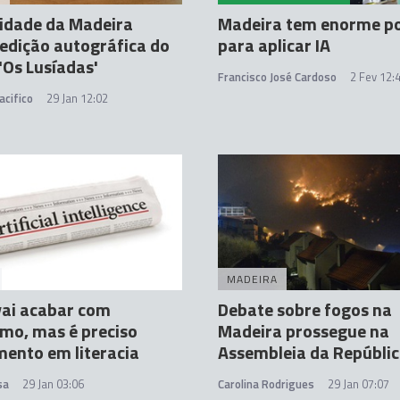
idade da Madeira
Madeira tem enorme po
 edição autográfica do
para aplicar IA
Os Lusíadas'
Francisco José Cardoso
2 Fev 12:
acifico
29 Jan 12:02
MADEIRA
vai acabar com
Debate sobre fogos na
smo, mas é preciso
Madeira prossegue na
mento em literacia
Assembleia da Repúbli
sa
29 Jan 03:06
Carolina Rodrigues
29 Jan 07:07