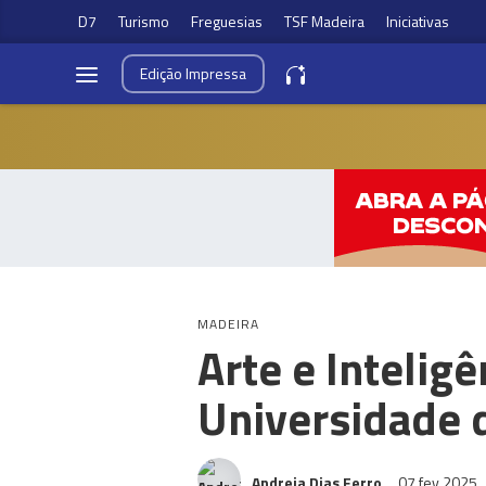
D7
Turismo
Freguesias
TSF Madeira
Iniciativas
Edição
Impressa
MADEIRA
Arte e Inteligê
Universidade 
Andreia Dias Ferro
07 fev 2025