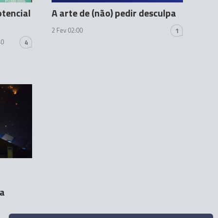
tencial
A arte de (não) pedir desculpa
2 Fev 02:00
1
40
4
ca