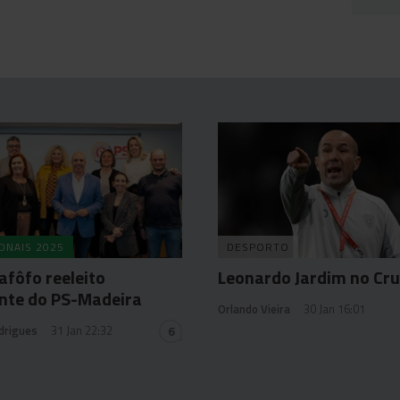
ONAIS 2025
DESPORTO
afôfo reeleito
Leonardo Jardim no Cru
nte do PS-Madeira
Orlando Vieira
30 Jan 16:01
drigues
31 Jan 22:32
6