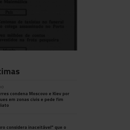
timas
DO
rres condena Moscovo e Kiev por
ues em zonas civis e pede fim
iato
ro considera inaceitável" que o