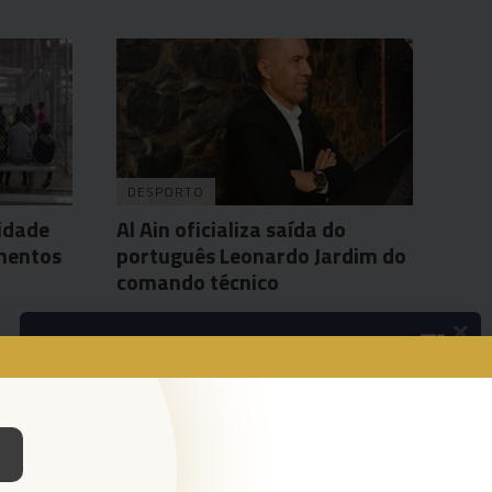
DESPORTO
idade
Al Ain oficializa saída do
mentos
português Leonardo Jardim do
comando técnico
×
Agência Lusa
4 Fev 12:07
Podcasts
Da espada às curtas
Ouvir Podcast