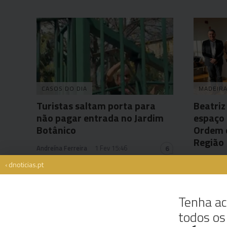
CASOS DO DIA
MADEIR
Turistas saltam porta para
Beatriz
não pagar entrada no Jardim
espaço 
Botânico
Ordem 
Região
Andreína Ferreira
1 Fev 15:46
6
Andreia Dia
‹ dnoticias.pt
Tenha ac
todos o
Rua Dr. Fernão de Ornelas, 56 - 3º