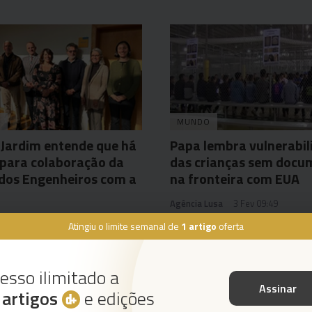
A
MUNDO
 Jardim entende que há
Papa lembra vulnerabil
para colaboração da
das crianças sem docu
dos Engenheiros com a
na fronteira com EUA
Agência Lusa
3 Fev 09:49
s Ferro
10:24
Atingiu o limite semanal de
1 artigo
oferta
esso ilimitado a
Assinar
s
artigos
e edições
Instale a nossa App