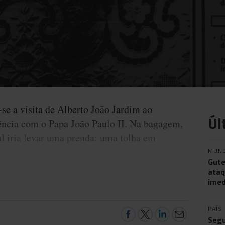
se a visita de Alberto João Jardim ao
Úl
iência com o Papa João Paulo II. Na bagagem,
l iria levar uma prenda: uma tolha em
MUN
Gute
ataq
imed
PAÍS
Segu