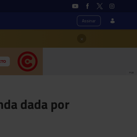
Assinar
×
PUB
nda dada por