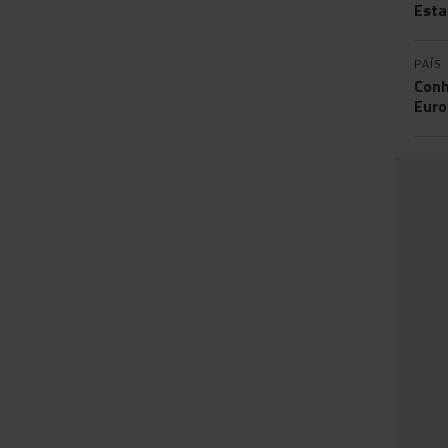
Esta
PAÍS
Conh
Eur