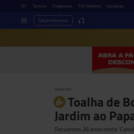
D7
Turismo
Freguesias
TSF Madeira
Iniciativas
Edição
Impressa
MADEIRA
Toalha de B
Jardim ao Papa
Recuamos 36 anos neste ‘Cana