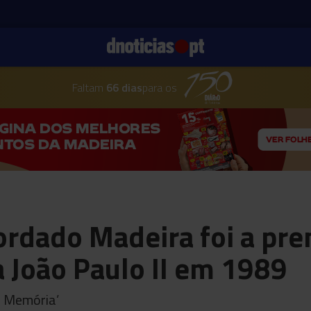
Faltam
66 dias
para os
ordado Madeira foi a pre
 João Paulo II em 1989
l Memória’